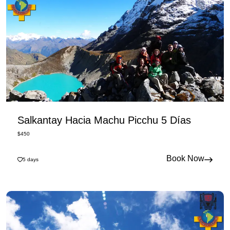
Salkantay Hacia Machu Picchu 5 Días
$
450
Book Now
5
days