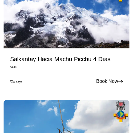
Salkantay Hacia Machu Picchu 4 Días
$
440
Book Now
4
days