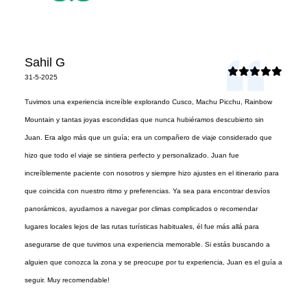
Sahil G
31-5-2025
Tuvimos una experiencia increíble explorando Cusco, Machu Picchu, Rainbow
Mountain y tantas joyas escondidas que nunca hubiéramos descubierto sin
Juan. Era algo más que un guía; era un compañero de viaje considerado que
hizo que todo el viaje se sintiera perfecto y personalizado. Juan fue
increíblemente paciente con nosotros y siempre hizo ajustes en el itinerario para
que coincida con nuestro ritmo y preferencias. Ya sea para encontrar desvíos
panorámicos, ayudarnos a navegar por climas complicados o recomendar
lugares locales lejos de las rutas turísticas habituales, él fue más allá para
asegurarse de que tuvimos una experiencia memorable. Si estás buscando a
alguien que conozca la zona y se preocupe por tu experiencia, Juan es el guía a
seguir. Muy recomendable!